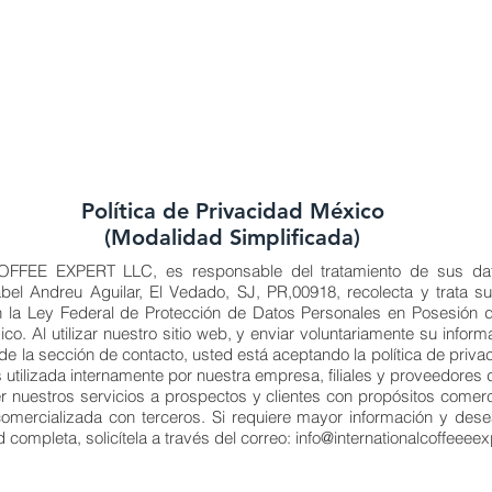
Política de Privacidad México
(Modalidad Simplificada)
FEE EXPERT LLC, es responsable del tratamiento de sus dat
abel Andreu Aguilar, El Vedado, SJ, PR,00918, recolecta y trata s
n la Ley Federal de Protección de Datos Personales en Posesión de
o. Al utilizar nuestro sitio web, y enviar voluntariamente su info
de la sección de contacto, usted está aceptando la política de priva
utilizada internamente por nuestra empresa, filiales y proveedores 
r nuestros servicios a prospectos y clientes con propósitos comerc
omercializada con terceros. Si requiere mayor información y des
d completa, solicítela a través del correo:
info@internationalcoffeeee