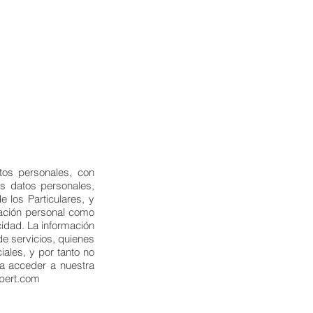
os personales, con
us datos personales,
 los Particulares, y
rmación personal como
cidad. La información
de servicios, quienes
iales, y por tanto no
ea acceder a nuestra
xpert.com